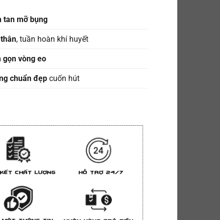
 tan mỡ bụng
 thân
, tuần hoàn khí huyết
n gọn vòng eo
ng chuẩn đẹp
cuốn hút