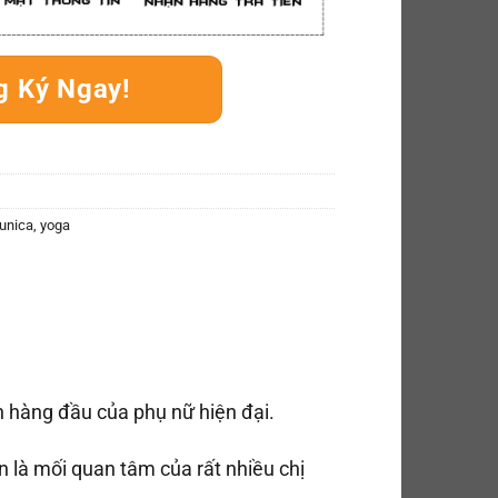
g Ký Ngay!
unica
,
yoga
n hàng đầu của phụ nữ hiện đại.
n là mối quan tâm của rất nhiều chị