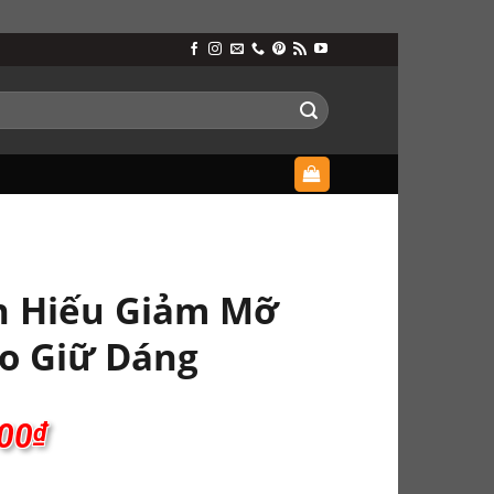
n Hiếu Giảm Mỡ
o Giữ Dáng
00
₫