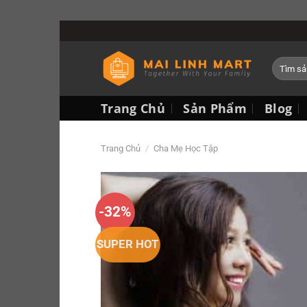
Trang Chủ
Sản Phẩm
Blog
Trang Chủ
/
Cha Mẹ Học Tập
-32%
SUPER HOT