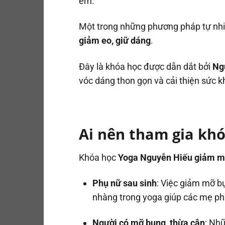
em.
Một trong những phương pháp tự nhiê
giảm eo, giữ dáng
.
Đây là khóa học được dẫn dắt bởi
Ng
vóc dáng thon gọn và cải thiện sức k
Ai nên tham gia kh
Khóa học
Yoga Nguyễn Hiếu giảm mỡ
Phụ nữ sau sinh
: Việc giảm mỡ b
nhàng trong yoga giúp các mẹ ph
Người có mỡ bụng, thừa cân
: Nh