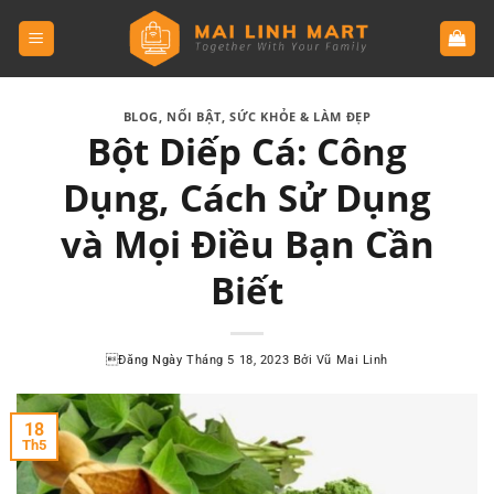
BLOG
,
NỔI BẬT
,
SỨC KHỎE & LÀM ĐẸP
Bột Diếp Cá: Công
Dụng, Cách Sử Dụng
và Mọi Điều Bạn Cần
Biết
Đăng Ngày
Tháng 5 18, 2023
Bởi
Vũ Mai Linh
18
Th5