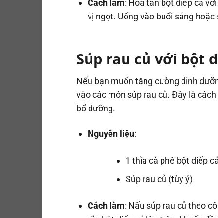
Cách làm
: Hòa tan bột diếp cá v
vị ngọt. Uống vào buổi sáng hoặc 
Súp rau củ với bột d
Nếu bạn muốn tăng cường dinh dưỡn
vào các món súp rau củ. Đây là các
bổ dưỡng.
Nguyên liệu
:
1 thìa cà phê bột diếp c
Súp rau củ (tùy ý)
Cách làm
: Nấu súp rau củ theo c