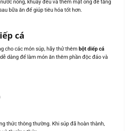
ới nước nóng, khuấy đều và thêm mật ong để tăng
sau bữa ăn để giúp tiêu hóa tốt hơn.
iếp cá
g cho các món súp, hãy thử thêm
bột diếp cá
h dễ dàng để làm món ăn thêm phần độc đáo và
á
ông thức thông thường. Khi súp đã hoàn thành,