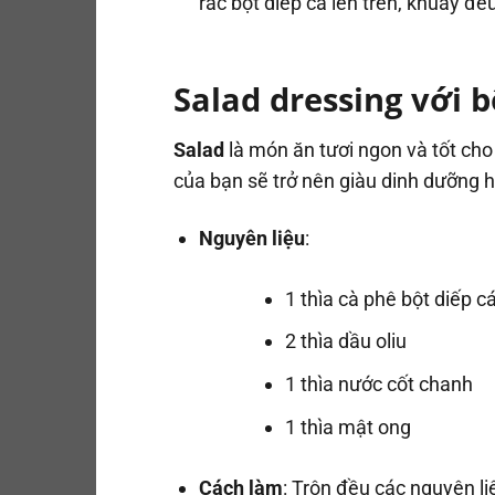
rắc bột diếp cá lên trên, khuấy đề
Salad dressing với b
Salad
là món ăn tươi ngon và tốt cho 
của bạn sẽ trở nên giàu dinh dưỡng 
Nguyên liệu
:
1 thìa cà phê bột diếp c
2 thìa dầu oliu
1 thìa nước cốt chanh
1 thìa mật ong
Cách làm
: Trộn đều các nguyên li