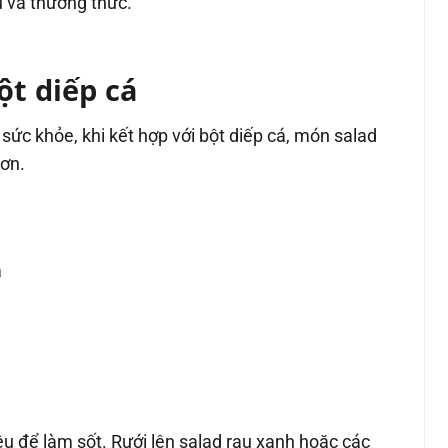
u và thưởng thức.
ột diếp cá
sức khỏe, khi kết hợp với bột diếp cá, món salad
hơn.
á
ệu để làm sốt. Rưới lên salad rau xanh hoặc các