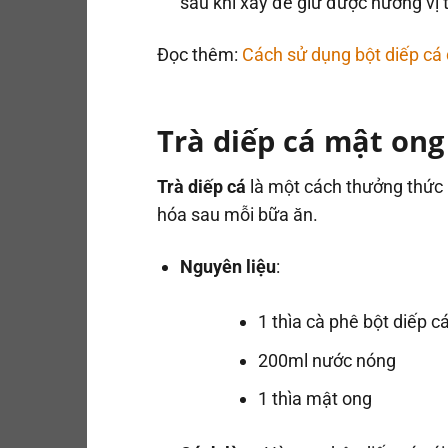
sau khi xay để giữ được hương vị 
Đọc thêm:
Cách sử dụng bột diếp cá
Trà diếp cá mật ong
Trà diếp cá
là một cách thưởng thức n
hóa sau mỗi bữa ăn.
Nguyên liệu
:
1 thìa cà phê bột diếp c
200ml nước nóng
1 thìa mật ong